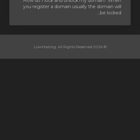
How do I lock and unlock my domain? When
you register a domain usually the domain will
be locked...
© 2026 LowHosting. All Rights Reserved.