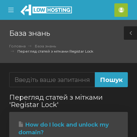
se
Mobile
Акка
ile
Menu
nu
База знань
T
S
Головна
База знань
Перегляд статей з мітками Registar Lock
Перегляд статей з мітками
'Registar Lock'
How do I lock and unlock my
domain?