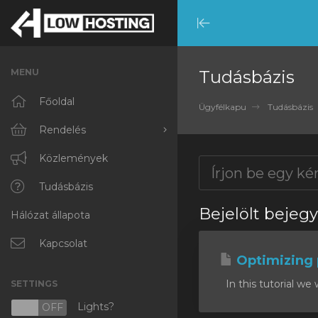
Minimize
Menu
MENU
Tudásbázis
Főoldal
Ügyfélkapu
Tudásbázis
Rendelés
Minden
Közlemények
RKVMPROTECTED
Tudásbázis
Bejelölt bejeg
Hálózat állapota
IKVMPROTECTED
XKVMPROTECTED
Kapcsolat
Optimizing
OPENVZ VPS
In this tutorial we 
SETTINGS
Protected Web Hosting
Lights?
N
OFF