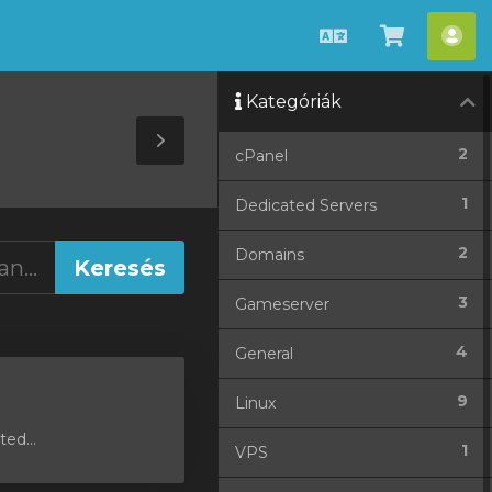
Magyar
Kosár
Fió
megteki
Kategóriák
Toggle
2
cPanel
Sidebar
1
Dedicated Servers
2
Domains
3
Gameserver
4
General
9
Linux
ed...
1
VPS