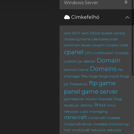
0
Windows Server
Címkefelhő
anti-BOT
anti-DDoS
bukkit
centos
choosing name
clientarea order
common issues
coupon
coupon code
cpanel
CPU
craftbukkit
Cronjob
Domain
custom jar
debian
Domains
domain name
file
manager
files
forge
forge install
forge
ftp
game
jar
Frequency
panel
game server
gameserver
howto
htaccess
htop
linux
issues
jar
latency
linux
network
Lock
managing
minecraft
minecraft modded
minecraft server
modded
monitoring
mtr
multicraft
network
network