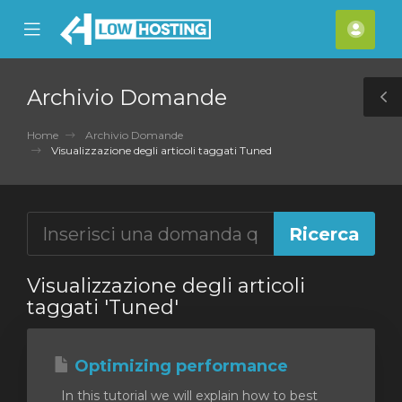
se
Mobile
Acco
ile
Menu
nu
Archivio Domande
T
S
Home
Archivio Domande
Visualizzazione degli articoli taggati Tuned
Visualizzazione degli articoli
taggati 'Tuned'
Optimizing performance
In this tutorial we will explain how to best