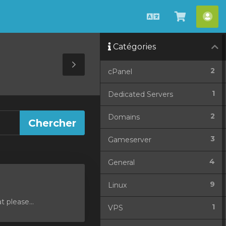
Français
Afficher
Esp
le
cli
Catégories
panier
Toggle
2
cPanel
Sidebar
1
Dedicated Servers
2
Domains
3
Gameserver
4
General
9
Linux
 please...
1
VPS