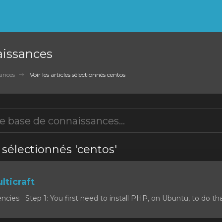
aissances
ances
Voir les articles sélectionnés centos
s sélectionnés 'centos'
lticraft
cies Step 1: You first need to install PHP, on Ubuntu, to do that