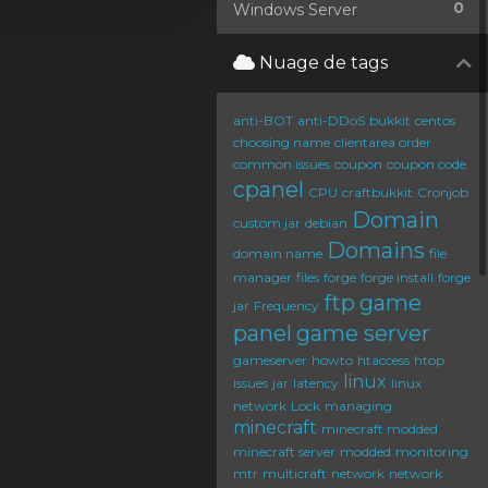
0
Windows Server
Nuage de tags
anti-BOT
anti-DDoS
bukkit
centos
choosing name
clientarea order
common issues
coupon
coupon code
cpanel
CPU
craftbukkit
Cronjob
Domain
custom jar
debian
Domains
domain name
file
manager
files
forge
forge install
forge
ftp
game
jar
Frequency
panel
game server
gameserver
howto
htaccess
htop
linux
issues
jar
latency
linux
network
Lock
managing
minecraft
minecraft modded
minecraft server
modded
monitoring
mtr
multicraft
network
network