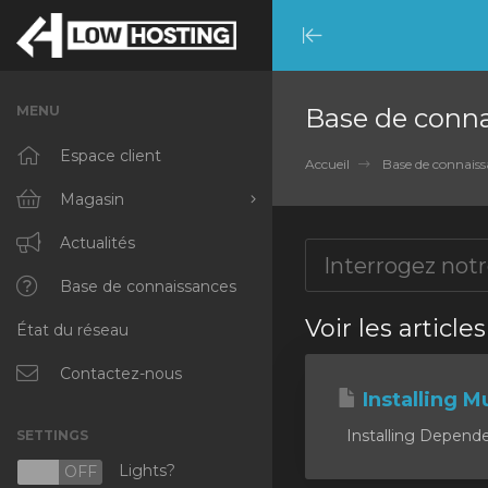
Minimize
Menu
MENU
Base de conn
Espace client
Accueil
Base de connaiss
Magasin
Tout parcourir
Actualités
RKVMPROTECTED
Base de connaissances
Voir les article
État du réseau
IKVMPROTECTED
XKVMPROTECTED
Contactez-nous
Installing Mu
OPENVZ VPS
Installing Dependen
SETTINGS
Protected Web Hosting
Lights?
N
OFF