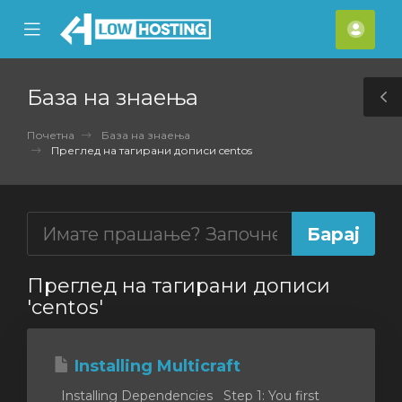
se
Mobile
Ваш
ile
Menu
смет
nu
База на знаења
T
S
Почетна
База на знаења
Преглед на тагирани дописи centos
Преглед на тагирани дописи
'centos'
Installing Multicraft
Installing Dependencies Step 1: You first