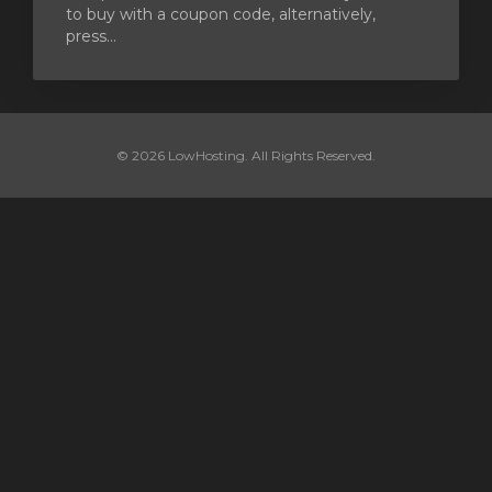
to buy with a coupon code, alternatively,
press...
© 2026 LowHosting. All Rights Reserved.