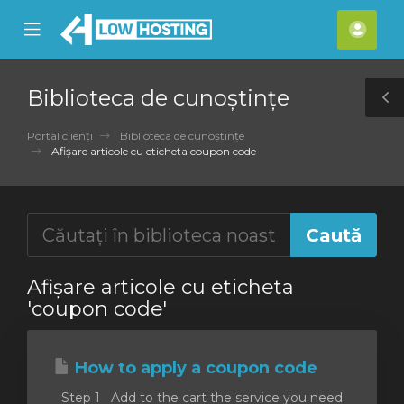
se
Mobile
Cont
ile
Menu
meu
nu
Biblioteca de cunoștințe
T
S
Portal clienți
Biblioteca de cunoștințe
Afișare articole cu eticheta coupon code
Afișare articole cu eticheta
'coupon code'
How to apply a coupon code
Step 1 Add to the cart the service you need