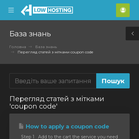
se
Mobile
Акка
ile
Menu
nu
База знань
T
S
Головна
База знань
Перегляд статей з мітками coupon code
Перегляд статей з мітками
'coupon code'
How to apply a coupon code
Step 1 Add to the cart the service you need