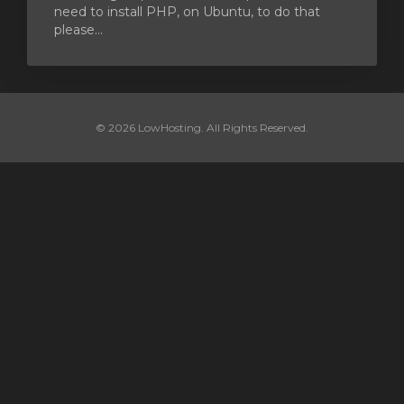
need to install PHP, on Ubuntu, to do that
please...
© 2026 LowHosting. All Rights Reserved.