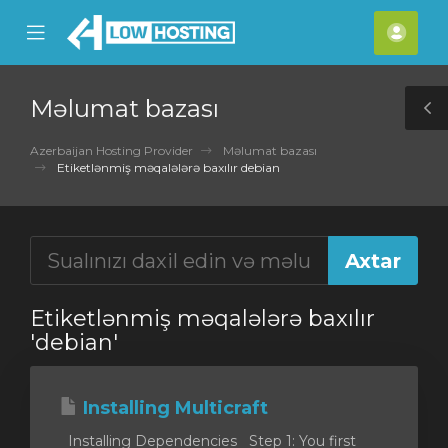
se
Mobile
Hes
ile
Menu
nu
Məlumat bazası
T
S
Azerbaijan Hosting Provider
Məlumat bazası
Etiketlənmiş məqalələrə baxılır debian
Etiketlənmiş məqalələrə baxılır
'debian'
Installing Multicraft
Installing Dependencies Step 1: You first