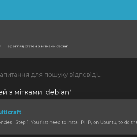
Перегляд статей з мітками debian
й з мітками 'debian'
lticraft
cies Step 1: You first need to install PHP, on Ubuntu, to do that