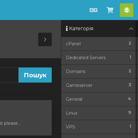
Українська
Перегля
Акк
кошик
Категорія
Toggle
2
cPanel
Sidebar
1
Dedicated Servers
2
Domains
3
Gameserver
4
General
9
Linux
 please...
1
VPS