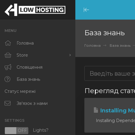
Minimize
Menu
MENU
База знань
Головна
Головна
База знань
Store
Browse All
Сповіщення
RKVMPROTECTED
База знань
Перегляд стате
Статус мережі
IKVMPROTECTED
XKVMPROTECTED
Зв'язок з нами
Installing Mu
OPENVZ VPS
Installing Dependen
SETTINGS
Protected Web Hosting
Lights?
N
OFF