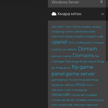
0
Windows Server
Хмара міток
anti-BOT
anti-DDoS
bukkit
centos
choosing name
clientarea order
common issues
coupon
coupon code
cpanel
CPU
craftbukkit
Cronjob
Domain
custom jar
debian
Domains
domain name
file
manager
files
forge
forge install
forge
ftp
game
jar
Frequency
panel
game server
gameserver
howto
htaccess
htop
linux
issues
jar
latency
linux
network
Lock
managing
minecraft
minecraft modded
minecraft server
modded
monitoring
mtr
multicraft
network
network