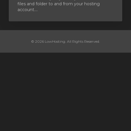
files and folder to and from your hosting
account....
© 2026 LowHosting. All Rights Reserved.