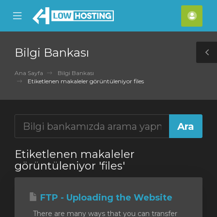
se
Mobile
Hes
ile
Menu
nu
Bilgi Bankası
T
S
Ana Sayfa
Bilgi Bankası
Etiketlenen makaleler görüntüleniyor files
Etiketlenen makaleler
görüntüleniyor 'files'
FTP - Uploading the Website
There are many ways that you can transfer