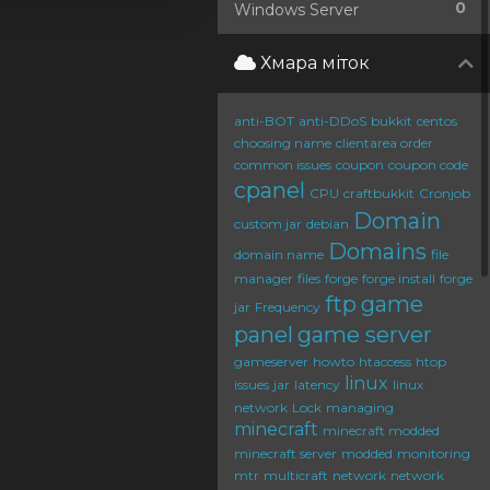
0
Windows Server
Хмара міток
anti-BOT
anti-DDoS
bukkit
centos
choosing name
clientarea order
common issues
coupon
coupon code
cpanel
CPU
craftbukkit
Cronjob
Domain
custom jar
debian
Domains
domain name
file
manager
files
forge
forge install
forge
ftp
game
jar
Frequency
panel
game server
gameserver
howto
htaccess
htop
linux
issues
jar
latency
linux
network
Lock
managing
minecraft
minecraft modded
minecraft server
modded
monitoring
mtr
multicraft
network
network