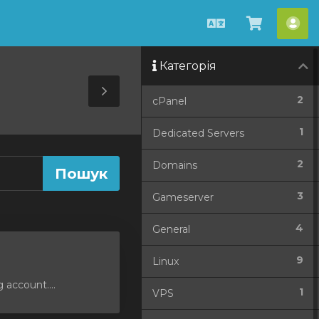
Українська
Перегля
Акк
кошик
Категорія
Toggle
2
cPanel
Sidebar
1
Dedicated Servers
2
Domains
3
Gameserver
4
General
9
Linux
 account....
1
VPS