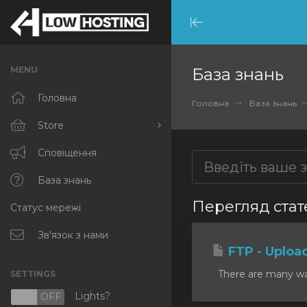
Minimize
Menu
MENU
База знань
Головна
Головна
База знань
Store
Browse All
Сповіщення
RKVMPROTECTED
База знань
Перегляд статей
Статус мережі
IKVMPROTECTED
XKVMPROTECTED
Зв'язок з нами
FTP - Uploa
OPENVZ VPS
There are many ways
SETTINGS
Protected Web Hosting
Lights?
N
OFF