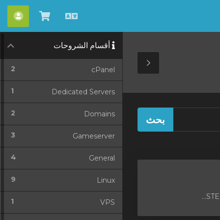
العربية
شاهد
الحس
العربة
أقسام الشروحات
Toggle
2
cPanel
Sidebar
1
Dedicated Servers
2
Domains
3
Gameserver
4
General
9
Linux
STEP
1
VPS