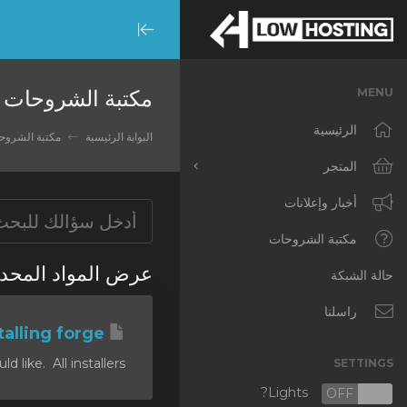
Minimize
Menu
مكتبة الشروحات
MENU
الرئيسية
البوابة الرئيسية
مكتبة الشروح
المتجر
تصفح الكل
أخبار وإعلانات
RKVMPROTECTED
مكتبة الشروحات
عرض المواد ال 'forge jar'
IKVMPROTECTED
حالة الشبكة
XKVMPROTECTED
راسلنا
Installing forge
OPENVZ VPS
ike. All installers...
SETTINGS
Protected Web Hosting
Lights?
OFF