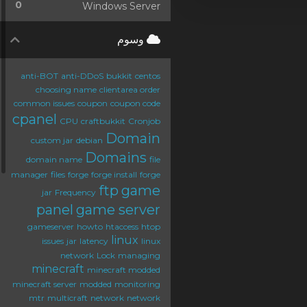
0
Windows Server
وسوم
anti-BOT
anti-DDoS
bukkit
centos
choosing name
clientarea order
common issues
coupon
coupon code
cpanel
CPU
craftbukkit
Cronjob
Domain
custom jar
debian
Domains
domain name
file
manager
files
forge
forge install
forge
ftp
game
jar
Frequency
panel
game server
gameserver
howto
htaccess
htop
linux
issues
jar
latency
linux
network
Lock
managing
minecraft
minecraft modded
minecraft server
modded
monitoring
mtr
multicraft
network
network