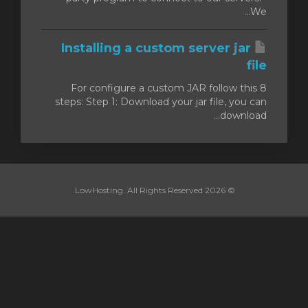
We...
Installing a custom server jar
file
For configure a custom JAR follow this 8
steps: Step 1: Download your jar file, you can
download...
© 2026 LowHosting. All Rights Reserved.