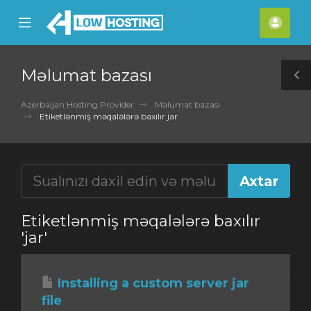
se
Mobile
Hes
ile
Menu
nu
Məlumat bazası
T
S
Azerbaijan Hosting Provider
Məlumat bazası
Etiketlənmiş məqalələrə baxılır jar
Etiketlənmiş məqalələrə baxılır
'jar'
Installing a custom server jar
file