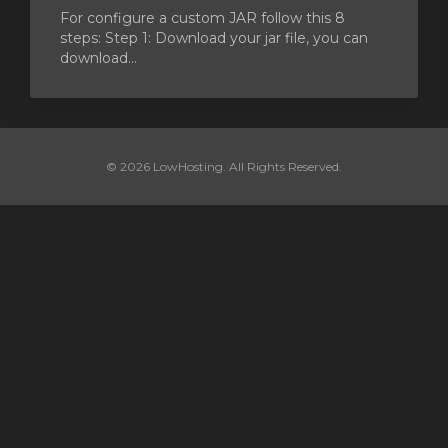
For configure a custom JAR follow this 8
steps: Step 1: Download your jar file, you can
download...
© 2026 LowHosting. All Rights Reserved.