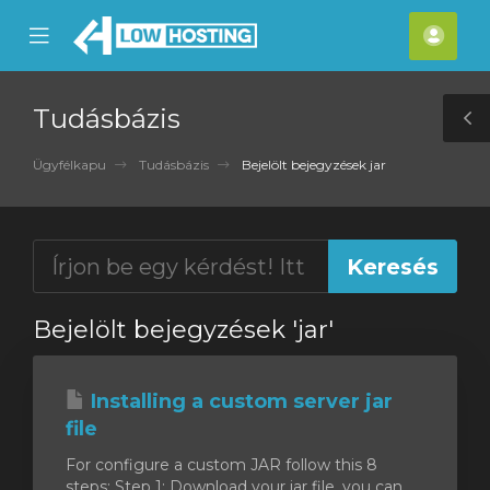
se
Mobile
Fiók
ile
Menu
nu
Tudásbázis
T
S
Ügyfélkapu
Tudásbázis
Bejelölt bejegyzések jar
Bejelölt bejegyzések 'jar'
Installing a custom server jar
file
For configure a custom JAR follow this 8
steps: Step 1: Download your jar file, you can