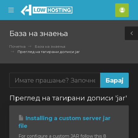
se
Mobile
Ваш
ile
Menu
смет
nu
База на знаења
T
S
Почетна
База на знаења
Преглед на тагирани дописи jar
Преглед на тагирани дописи 'jar'
Installing a custom server jar
file
For configure a custom JAR follow this 8