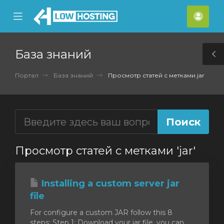
se
Mobile
Акка
ile
Menu
nu
База знаний
T
S
Портал
База знаний
Просмотр статей с метками jar
Просмотр статей с метками 'jar'
Installing a custom server jar
file
For configure a custom JAR follow this 8
steps: Step 1: Download your jar file, you can