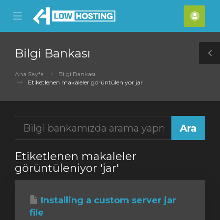
se
Mobile
Hes
ile
Menu
nu
Bilgi Bankası
T
S
Ana Sayfa
Bilgi Bankası
Etiketlenen makaleler görüntüleniyor jar
Etiketlenen makaleler
görüntüleniyor 'jar'
Installing a custom server jar
file