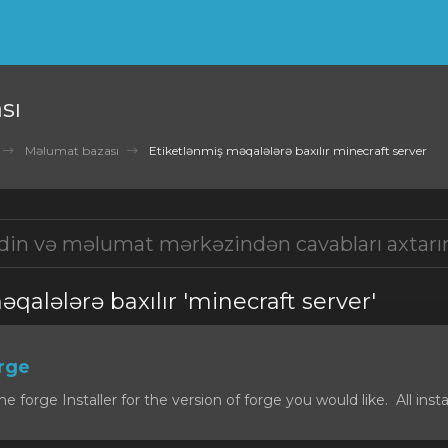
sı
Məlumat bazası
Etiketlənmiş məqalələrə baxılır minecraft server
qalələrə baxılır 'minecraft server'
orge
forge Installer for the version of forge you would like. All install