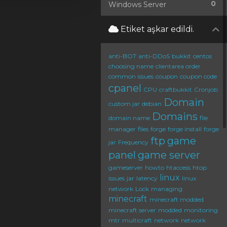
0
Windows Server
Etiket aşkar edildi.
anti-BOT
anti-DDoS
bukkit
centos
choosing name
clientarea order
common issues
coupon
coupon code
cpanel
CPU
craftbukkit
Cronjob
Domain
custom jar
debian
Domains
domain name
file
manager
files
forge
forge install
forge
ftp
game
jar
Frequency
panel
game server
gameserver
howto
htaccess
htop
linux
issues
jar
latency
linux
network
Lock
managing
minecraft
minecraft modded
minecraft server
modded
monitoring
mtr
multicraft
network
network