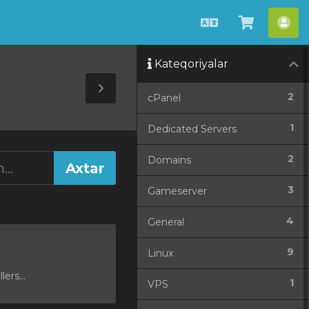
Azerbaijani
Səbətə
He
bax
Kateqoriyalar
Toggle
2
cPanel
Sidebar
1
Dedicated Servers
2
Domains
3
Gameserver
4
General
9
Linux
ers...
1
VPS