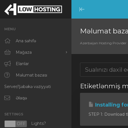
Minimize
Menu
MENU
Məlumat baza
Ana səhifə
Azerbaijan Hosting Provider
Mağaza
Hamısına baxın
Elanlar
RKVMPROTECTED
Məlumat bazası
Etiketlənmiş mə
Server/Şəbəkə vəziyyəti
IKVMPROTECTED
XKVMPROTECTED
Əlaqə
Installing f
OPENVZ VPS
STEP 1: Download the 
SETTINGS
Protected Web Hosting
Lights?
N
OFF