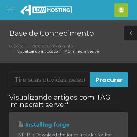
se
Mobile
Cont
ile
Menu
nu
Base de Conhecimento
T
S
Suporte
Base de Conhecimento
Visualizando artigos com TAG minecraft server
Visualizando artigos com TAG
'minecraft server'
Installing forge
STEP 1: Download the forge Installer for the