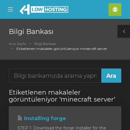
se
Mobile
Hes
ile
Menu
nu
Bilgi Bankası
T
S
Ana Sayfa
Bilgi Bankası
Etiketlenen makaleler görüntüleniyor minecraft server
Etiketlenen makaleler
görüntüleniyor 'minecraft server'
Installing forge
STEP 1: Download the forge Installer for the