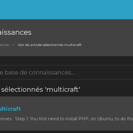
aissances
ances
Voir les articles sélectionnés multicraft
s sélectionnés 'multicraft'
lticraft
cies Step 1: You first need to install PHP, on Ubuntu, to do that