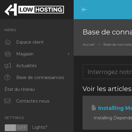
Minimize
Menu
MENU
Base de conn
Espace client
Accueil
Base de connaiss
Magasin
Tout parcourir
Actualités
RKVMPROTECTED
Base de connaissances
Voir les article
État du réseau
IKVMPROTECTED
XKVMPROTECTED
Contactez-nous
Installing Mu
OPENVZ VPS
Installing Dependen
SETTINGS
Protected Web Hosting
Lights?
N
OFF