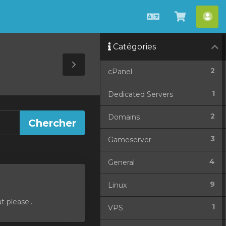
Français
Afficher
Esp
le
cli
Catégories
panier
Toggle
2
cPanel
Sidebar
1
Dedicated Servers
2
Domains
3
Gameserver
4
General
9
Linux
 please...
1
VPS