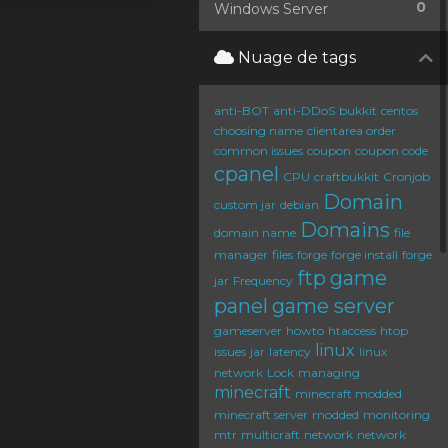
0
Windows Server
Nuage de tags
anti-BOT
anti-DDoS
bukkit
centos
choosing name
clientarea order
common issues
coupon
coupon code
cpanel
CPU
craftbukkit
Cronjob
Domain
custom jar
debian
Domains
domain name
file
manager
files
forge
forge install
forge
ftp
game
jar
Frequency
panel
game server
gameserver
howto
htaccess
htop
linux
issues
jar
latency
linux
network
Lock
managing
minecraft
minecraft modded
minecraft server
modded
monitoring
mtr
multicraft
network
network