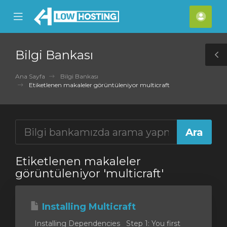
se
Mobile
Hes
ile
Menu
nu
Bilgi Bankası
T
S
Ana Sayfa
Bilgi Bankası
Etiketlenen makaleler görüntüleniyor multicraft
Etiketlenen makaleler
görüntüleniyor 'multicraft'
Installing Multicraft
Installing Dependencies Step 1: You first