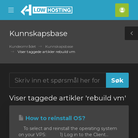
se
Mobile
Kont
ile
Menu
nu
Kunnskapsbase
T
S
Kundeområdet
Kunnskapsbase
Viser taggede artikler rebuild vm
Viser taggede artikler 'rebuild vm'
How to reinstall OS?
To select and reinstall the operating system
on your VPS: 1) Log in to the Client...