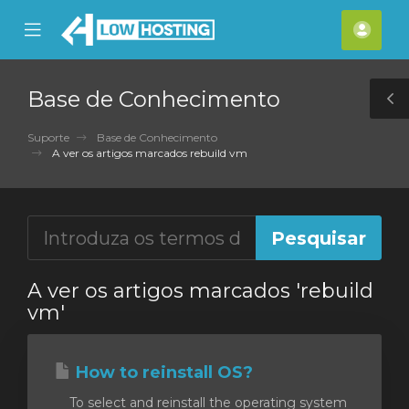
se
Mobile
Cont
ile
Menu
nu
Base de Conhecimento
T
S
Suporte
Base de Conhecimento
A ver os artigos marcados rebuild vm
A ver os artigos marcados 'rebuild
vm'
How to reinstall OS?
To select and reinstall the operating system