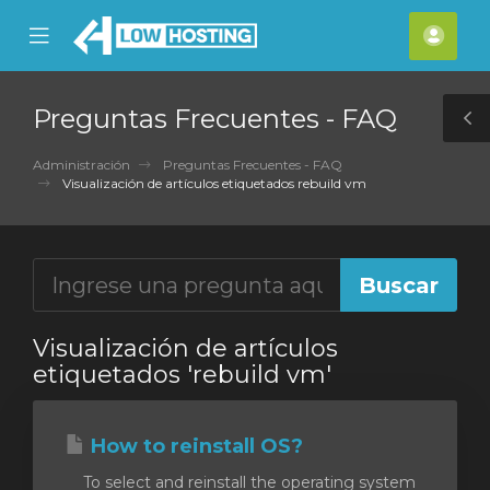
se
Mobile
Cuen
ile
Menu
nu
Preguntas Frecuentes - FAQ
T
S
Administración
Preguntas Frecuentes - FAQ
Visualización de artículos etiquetados rebuild vm
Visualización de artículos
etiquetados 'rebuild vm'
How to reinstall OS?
To select and reinstall the operating system