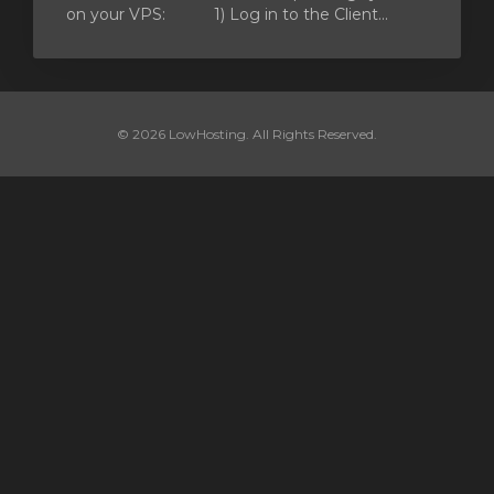
on your VPS: 1) Log in to the Client...
© 2026 LowHosting. All Rights Reserved.