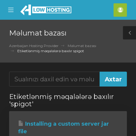
se
Mobile
Hes
ile
Menu
nu
Məlumat bazası
T
S
Azerbaijan Hosting Provider
Məlumat bazası
Etiketlənmiş məqalələrə baxılır spigot
Etiketlənmiş məqalələrə baxılır
'spigot'
Installing a custom server jar
file