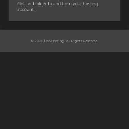
files and folder to and from your hosting
account....
© 2026 LowHosting. All Rights Reserved.