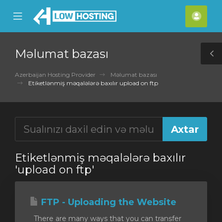
se
Mobile
Hes
ile
Menu
nu
Məlumat bazası
T
S
Azerbaijan Hosting Provider
Məlumat bazası
Etiketlənmiş məqalələrə baxılır upload on ftp
Etiketlənmiş məqalələrə baxılır
'upload on ftp'
FTP - Uploading the Website
There are many ways that you can transfer