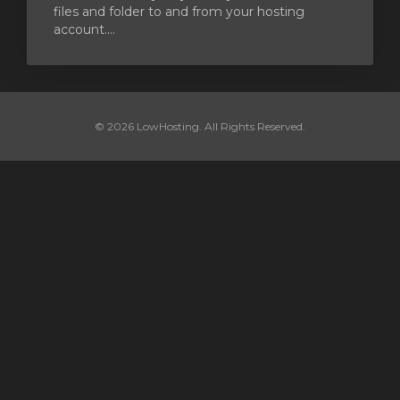
files and folder to and from your hosting
account....
© 2026 LowHosting. All Rights Reserved.