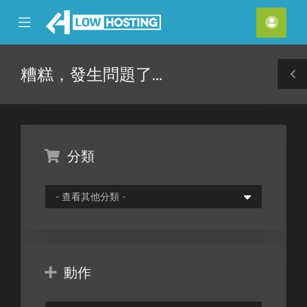
se
Mobile
帳
ile
Menu
戶
nu
糟糕，發生問題了...
T
S
分類
動作