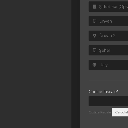
SSL Certificates
Minecraft
Counter Strike: GO
Terraria Server
RKVMPROTECTED USA
Hytale
Codice Fiscale*
Codice Fiscale
Calcola