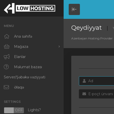
Minimize
Menu
MENU
Qeydiyyat
Ana səhifə
Azerbaijan Hosting Provider
Mağaza
Hamısına baxın
Elanlar
RKVMPROTECTED
Məlumat bazası
Server/Şəbəkə vəziyyəti
IKVMPROTECTED
XKVMPROTECTED
Əlaqə
OPENVZ VPS
SETTINGS
Protected Web Hosting
Lights?
N
OFF