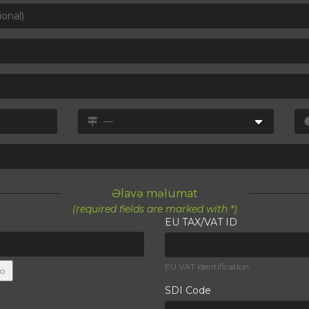
Əlavə məlumat
(required fields are marked with *)
EU TAX/VAT ID
EU VAT Identification
lo
SDI Code