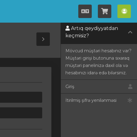
Azerbaijani
Səbətə
Hes
bax
Artıq qeydiyyatdan
keçmisiz?
Toggle
Mövcud müştəri hesabınız var?
Sidebar
Müştəri girişi butonuna sıxaraq
müştəri panelinizə daxil ola və
hesabınızı idarə edə bilərsiniz.
Giriş
İtirilmiş şifrə yenilənməsi