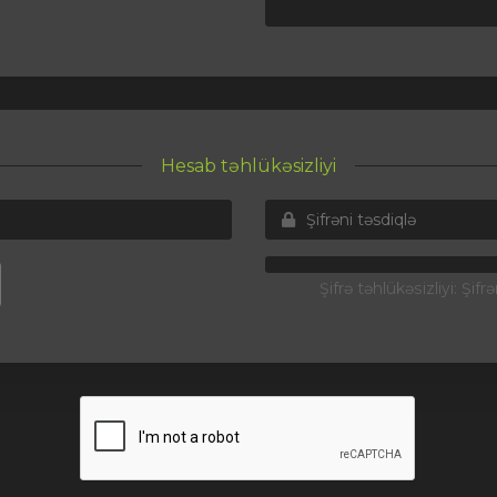
Hesab təhlükəsizliyi
Şifrə təhlükəsizliyi: Şifr