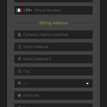
+39
t
Billing Address