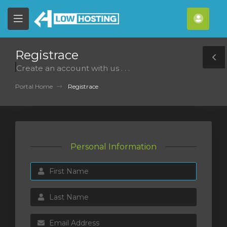
se
Mobile
Účet
ile
Menu
nu
Registrace
T
Create an account with us . . .
S
Portal Home
Registrace
Personal Information