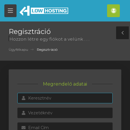
se
Mobile
Fiók
ile
Menu
nu
Regisztráció
T
Hozzon létre egy fiókot a velünk . . .
S
Ügyfélkapu
Regisztráció
Megrendelő adatai