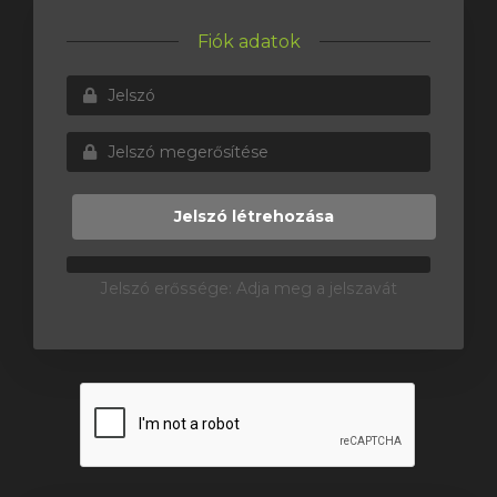
Fiók adatok
Jelszó létrehozása
Jelszó erőssége: Adja meg a jelszavát