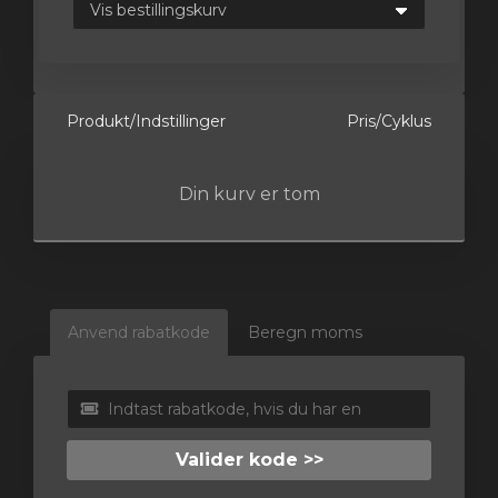
ngskurv
Produkt/Indstillinger
Pris/Cyklus
Din kurv er tom
Anvend rabatkode
Beregn moms
Valider kode >>