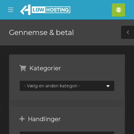
se
Mobile
Kont
ile
Menu
nu
Gennemse & betal
T
S
Kategorier
Handlinger