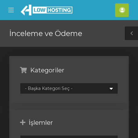
se
Mobile
Hes
ile
Menu
nu
İnceleme ve Ödeme
T
S
Kategoriler
İşlemler