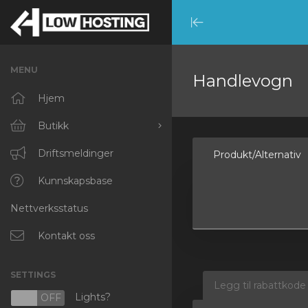
Minimize
Menu
MENU
Handlevogn
Hjem
Butikk
Bla gjennom alle
Driftsmeldinger
Produkt/Alternativ
RKVMPROTECTED
Kunnskapsbase
Nettverksstatus
IKVMPROTECTED
XKVMPROTECTED
Kontakt oss
OPENVZ VPS
SETTINGS
Legg til rabattkode
Protected Web Hosting
Lights?
N
OFF