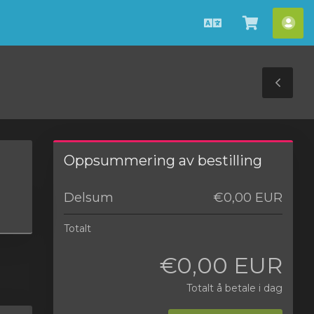
Norwegian
Se
Ko
handlev
»
Tog
Sid
Oppsummering av bestilling
Delsum
€0,00 EUR
Totalt
€0,00 EUR
Totalt å betale i dag