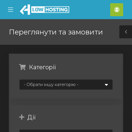
se
Mobile
Акка
ile
Menu
nu
Переглянути та замовити
T
S
Категорії
Дії