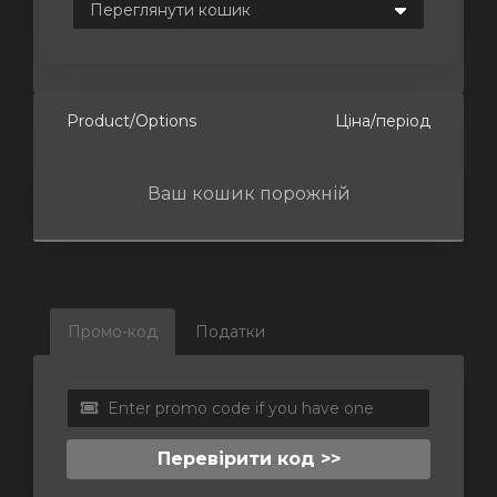
янути
Product/Options
Ціна/період
Ваш кошик порожній
Промо-код
Податки
Перевірити код >>