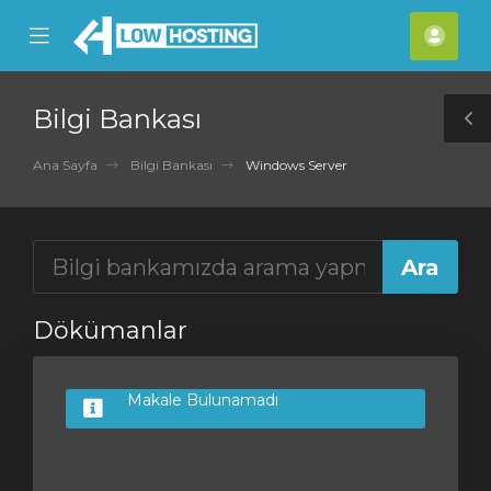
se
Mobile
Hes
ile
Menu
nu
Bilgi Bankası
T
S
Ana Sayfa
Bilgi Bankası
Windows Server
Dökümanlar
Makale Bulunamadı