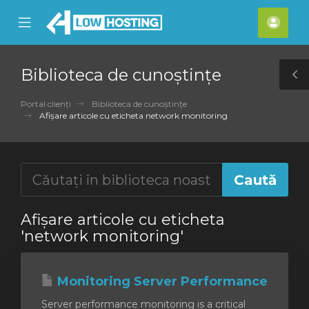
se
Mobile
Cont
ile
Menu
meu
nu
Biblioteca de cunoștințe
T
S
Portal clienți
Biblioteca de cunoștințe
Afișare articole cu eticheta network monitoring
Afișare articole cu eticheta
'network monitoring'
Monitoring Server Performance
Server performance monitoring is a critical