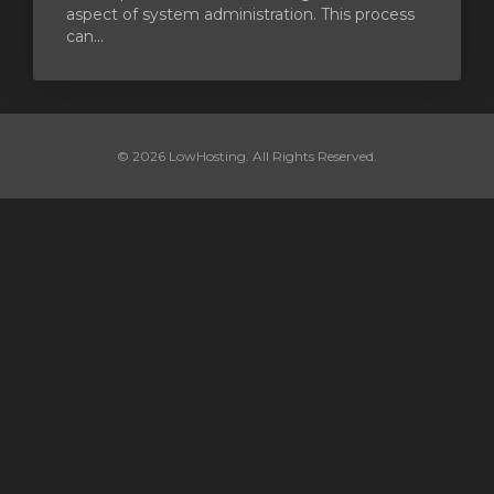
aspect of system administration. This process
can...
© 2026 LowHosting. All Rights Reserved.