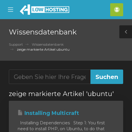
se
Mobile
Kont
ile
Menu
nu
Wissensdatenbank
T
S
Support
Wissensdatenbank
zeige markierte Artikel ubuntu
zeige markierte Artikel 'ubuntu'
Installing Multicraft
Installing Dependencies Step 1: You first
need to install PHP, on Ubuntu, to do that