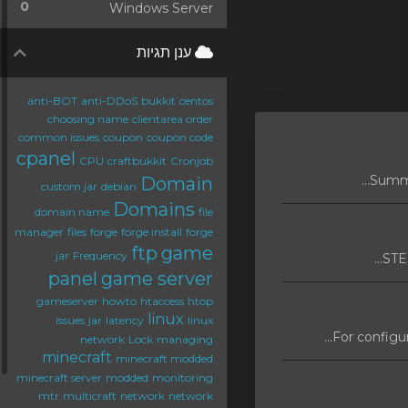
0
Windows Server
ענן תגיות
anti-BOT
anti-DDoS
bukkit
centos
choosing name
clientarea order
common issues
coupon
coupon code
cpanel
CPU
craftbukkit
Cronjob
Domain
custom jar
debian
Domains
domain name
file
manager
files
forge
forge install
forge
ftp
game
jar
Frequency
STEP
panel
game server
gameserver
howto
htaccess
htop
linux
issues
jar
latency
linux
For configur
network
Lock
managing
minecraft
minecraft modded
minecraft server
modded
monitoring
mtr
multicraft
network
network