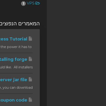
VPS
1
SSL Certificates
Minecraft
המאמרים הנפוצים 
Counter Strike: GO
Terraria Server
htaccess Tutorial
RKVMPROTECTED USA
Summary In this tutorial you will find out about the .htaccess file and the power it has to...
Hytale
Installing forge
ike. All installers...
Installing a custom server jar file
, you can download...
How to apply a coupon code