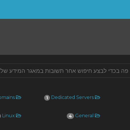
Domains
Dedicated Servers
1
Linux
General
4