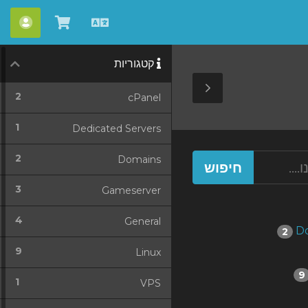
עברית
צפייה
חשבו
בעגלת
קטגוריות
הקניות
Toggle
2
cPanel
Sidebar
1
Dedicated Servers
2
Domains
3
Gameserver
4
General
2
9
Linux
9
1
VPS