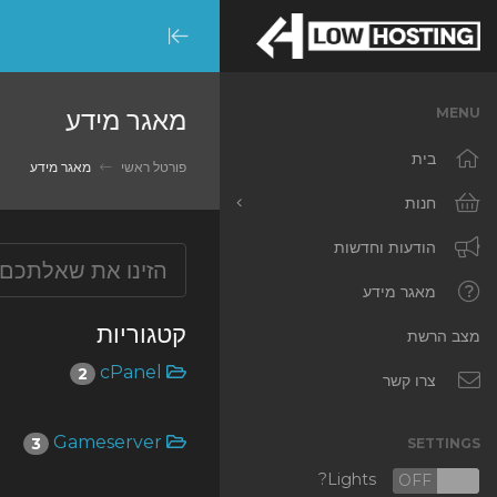
Minimize
Menu
מאגר מידע
MENU
בית
פורטל ראשי
מאגר מידע
חנות
כל המוצרים
הודעות וחדשות
RKVMPROTECTED
מאגר מידע
קטגוריות
IKVMPROTECTED
מצב הרשת
cPanel
2
XKVMPROTECTED
צרו קשר
OPENVZ VPS
Gameserver
3
SETTINGS
Protected Web Hosting
Lights?
OFF