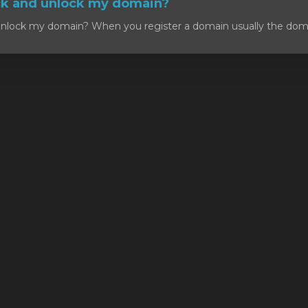
ck and unlock my domain?
nlock my domain? When you register a domain usually the domain