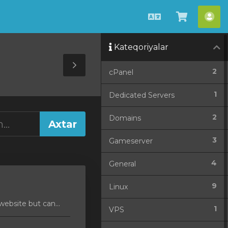
Azerbaijani
Səbətə
He
bax
Kateqoriyalar
Toggle
2
cPanel
Sidebar
1
Dedicated Servers
2
Domains
3
Gameserver
4
General
9
Linux
ebsite but can...
1
VPS