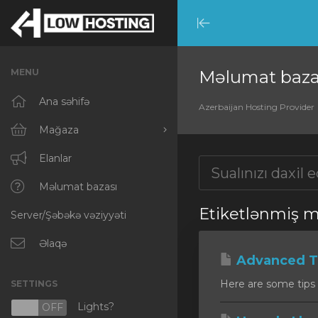
Minimize
Menu
MENU
Məlumat baza
Ana səhifə
Azerbaijan Hosting Provider
Mağaza
Hamısına baxın
Elanlar
RKVMPROTECTED
Məlumat bazası
Etiketlənmiş m
Server/Şəbəkə vəziyyəti
IKVMPROTECTED
XKVMPROTECTED
Əlaqə
Advanced Ti
OPENVZ VPS
Here are some tips 
SETTINGS
Protected Web Hosting
Lights?
N
OFF