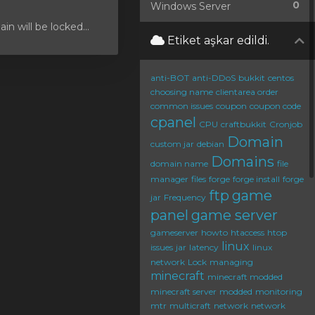
0
Windows Server
 will be locked...
Etiket aşkar edildi.
anti-BOT
anti-DDoS
bukkit
centos
choosing name
clientarea order
common issues
coupon
coupon code
cpanel
CPU
craftbukkit
Cronjob
Domain
custom jar
debian
Domains
domain name
file
manager
files
forge
forge install
forge
ftp
game
jar
Frequency
panel
game server
gameserver
howto
htaccess
htop
linux
issues
jar
latency
linux
network
Lock
managing
minecraft
minecraft modded
minecraft server
modded
monitoring
mtr
multicraft
network
network