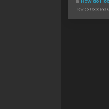
How do I lo
SSL Certificates
How do I lock and u
Minecraft
Counter Strike: GO
Terraria Server
RKVMPROTECTED USA
Hytale