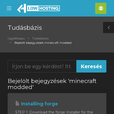
se
Mobile
Fiók
ile
Menu
nu
Tudásbázis
T
S
Ügyfélkapu
Tudásbázis
Bejelölt bejegyzések minecraft modded
Bejelölt bejegyzések 'minecraft
modded'
Installing forge
STEP 1: Download the forge Installer for the