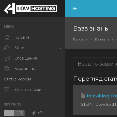
Minimize
Menu
MENU
База знань
Головна
Головна
База знань
Store
Browse All
Сповіщення
RKVMPROTECTED
База знань
Перегляд стат
Статус мережі
IKVMPROTECTED
XKVMPROTECTED
Зв'язок з нами
Installing f
OPENVZ VPS
STEP 1: Download the 
SETTINGS
Protected Web Hosting
Lights?
N
OFF