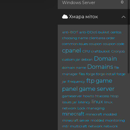
0
Windows Server
Хмара міток
anti-BOT
anti-DDoS
bukkit
centos
choosing name
clientarea order
common issues
coupon
coupon code
cpanel
CPU
craftbukkit
Cronjob
Domain
custom jar
debian
Domains
domain name
file
manager
files
forge
forge install
forge
ftp
game
jar
Frequency
panel
game server
gameserver
howto
htaccess
htop
linux
issues
jar
latency
linux
network
Lock
managing
minecraft
minecraft modded
minecraft server
modded
monitoring
mtr
multicraft
network
network