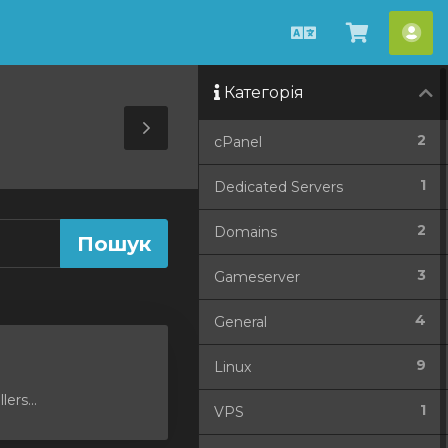
Українська
Перегля
Акк
кошик
Категорія
Toggle
2
cPanel
Sidebar
1
Dedicated Servers
2
Domains
3
Gameserver
4
General
9
Linux
ers...
1
VPS