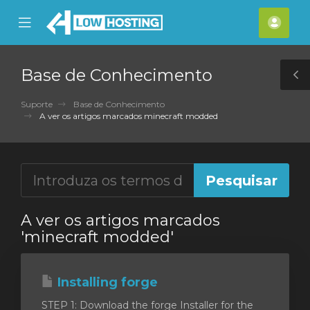
se
Mobile
Cont
ile
Menu
nu
Base de Conhecimento
T
S
Suporte
Base de Conhecimento
A ver os artigos marcados minecraft modded
A ver os artigos marcados
'minecraft modded'
Installing forge
STEP 1: Download the forge Installer for the