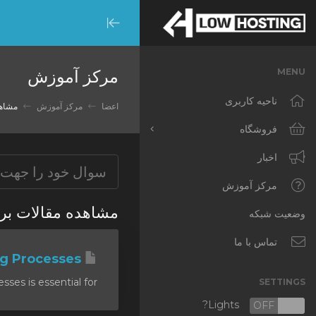
Minimize
Menu
مرکز آموزش
MENU
ناحیه کاربری
اعضا
مرکز آموزش
م htop
فروشگاه
اخبار
مشاهده همه
RKVMPROTECTED
مرکز آموزش
مشاهده مقال 'htop'
IKVMPROTECTED
وضعیت شبکه
XKVMPROTECTED
تماس با ما
Managing Processes
OPENVZ VPS
 is essential for...
SETTINGS
Protected Web Hosting
Lights?
OFF