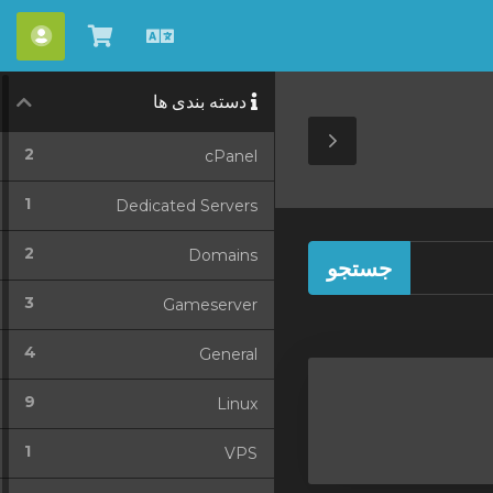
حسا
مشاهده
Persian
کارت
دسته بندی ها
خرید
Toggle
2
cPanel
Sidebar
1
Dedicated Servers
2
Domains
3
Gameserver
4
General
9
Linux
1
VPS