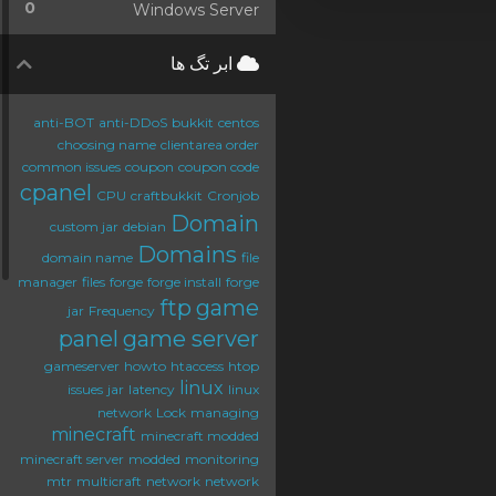
0
Windows Server
ابر تگ ها
anti-BOT
anti-DDoS
bukkit
centos
choosing name
clientarea order
common issues
coupon
coupon code
cpanel
CPU
craftbukkit
Cronjob
Domain
custom jar
debian
Domains
domain name
file
manager
files
forge
forge install
forge
ftp
game
jar
Frequency
panel
game server
gameserver
howto
htaccess
htop
linux
issues
jar
latency
linux
network
Lock
managing
minecraft
minecraft modded
minecraft server
modded
monitoring
mtr
multicraft
network
network