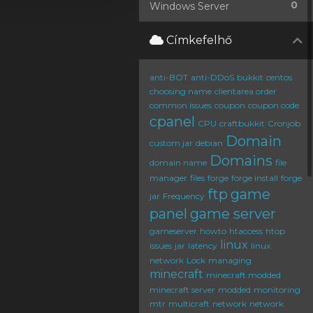
0
Windows Server
Címkefelhő
anti-BOT
anti-DDoS
bukkit
centos
choosing name
clientarea order
common issues
coupon
coupon code
cpanel
CPU
craftbukkit
Cronjob
Domain
custom jar
debian
Domains
domain name
file
manager
files
forge
forge install
forge
ftp
game
jar
Frequency
panel
game server
gameserver
howto
htaccess
htop
linux
issues
jar
latency
linux
network
Lock
managing
minecraft
minecraft modded
minecraft server
modded
monitoring
mtr
multicraft
network
network