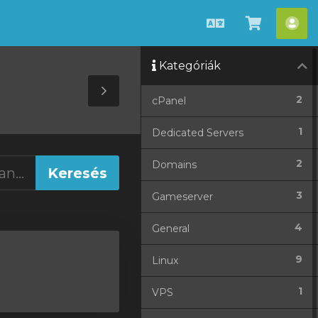
Magyar
Kosár
Fió
megteki
Kategóriák
Toggle
2
cPanel
Sidebar
1
Dedicated Servers
2
Domains
3
Gameserver
4
General
9
Linux
1
VPS