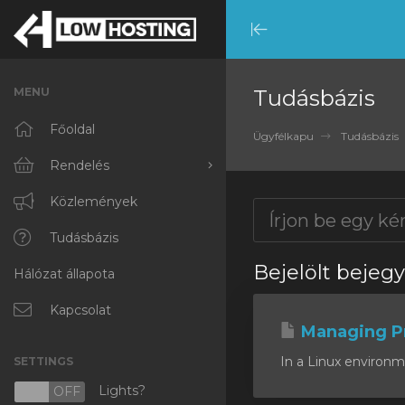
Minimize
Menu
MENU
Tudásbázis
Főoldal
Ügyfélkapu
Tudásbázis
Rendelés
Minden
Közlemények
RKVMPROTECTED
Tudásbázis
Bejelölt bejegy
Hálózat állapota
IKVMPROTECTED
XKVMPROTECTED
Kapcsolat
Managing P
OPENVZ VPS
In a Linux environm
SETTINGS
Protected Web Hosting
Lights?
N
OFF