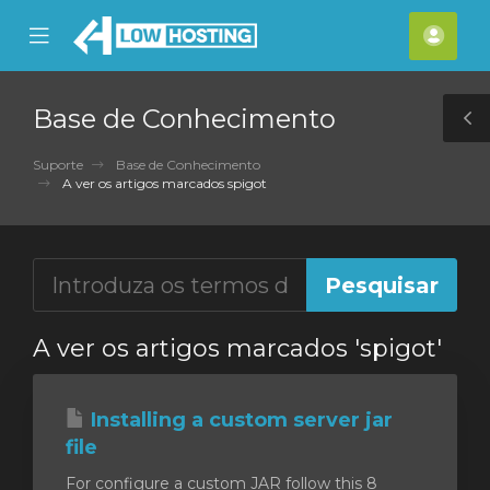
se
Mobile
Cont
ile
Menu
nu
Base de Conhecimento
T
S
Suporte
Base de Conhecimento
A ver os artigos marcados spigot
A ver os artigos marcados 'spigot'
Installing a custom server jar
file
For configure a custom JAR follow this 8